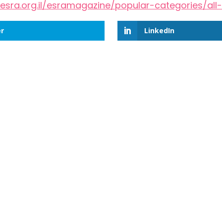
esra.org.il/esramagazine/popular-categories/all-
r
LinkedIn