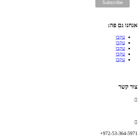
אנחנו גם פה:
עקבו
עקבו
עקבו
עקבו
עקבו
הרשמה לניוזלטר
צור קשר

info@lemonadefund.org

972-53-364-5971+