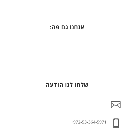
אנחנו גם פה:
הרשמה לניוזלטר
שלחו לנו הודעה

info@lemonadefund.org

972-53-364-5971+