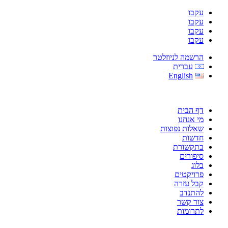
עקבו
עקבו
עקבו
עקבו
הרשמה לניוזלטר
עברית
English
דף הבית
מי אנחנו
שאלות נפוצות
חדשות
בתקשורת
סיפורים
בלוג
פרויקטים
קבל עזרה
להתנדב
צור קשר
לתרומות