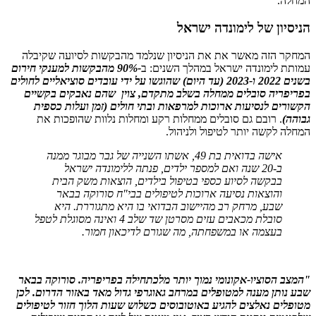
המחלה.
הניסיון של לימונדה ישראל
המחקר הזה מאשר את את הניסיון שנלמד מהבקשות לסיועה שקיבלה
עמותת לימונדה ישראל במהלך השנים: ב
-90% מהבקשות למענקי חירום
בשנים 2022 ו-2023 (עד היום) שהוגשו על ידי עובדים סוציאליים לחולים
בפריפריה סובלים ממחלה בשלב מתקדם, צוין שהם נאבקים בקשיים
הקשורים לנסיעות ארוכות למרפאות ובתי חולים (זמן ועלות כספית
גבוהה)
. רובם גם סובלים ממחלות רקע ומחלות נלוות שהופכות את
המחלה לקשה יותר לטיפול ולניהול.
אישה בדואית בת 49, אשתו השנייה של גבר מבוגר ממנה
ב-20 שנה ואם למספר ילדים, פנתה ללימונדה ישראל
בבקשה לסיוע כספי בטיפול בילדים, הוצאות משק הבית
והוצאות נסיעה ארוכות לטיפולים בבי"ח סורוקה בבאר
שבע, מרחק רב מהיישוב הבדואי בו היא מתגוררת. היא
סובלת מכאבים עזים מסרטן שד שלב 4 ואינה מסוגלת לטפל
בעצמה או במשפחתה, מה שגורם לדיכאון חמור.
"המצב הסוציו-אקונומי נמוך יותר מלכתחילה בפריפריה. סורוקה בבאר
שבע נותן מענה למטופלים במרחב גאוגרפי גדול מאד באזור הדרום. לכן
מטופלים נאלצים להגיע באוטובוסים כשלוש שעות הלוך חזור לטיפולים