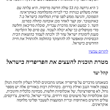
ג' היא גרושה בת 53 עולה חדשה מרוסיה. היא עלתה עם
אחת משלוש בנותיה כדי לברוח מהמלחמה באוקראינה
הסמוכה, והגיעה ממש לפני פרוץ המלחמה בישראל ב-7
באוקטובר. זמן קצר לאחר מכן אובחנה כחולה בסרטן
השד.
ג' כמעט ואינה מדברת עברית, סובלת מדיכאון וחלשה
מדי מטיפולים כך שלא יכולה לעבוד. עם סיום סל הקליטה
מענק לימונדה ישראל עוזר לג' ולבתה לעמוד בהוצאות הבית
הבסיסיות ומאפשר לה להתמקד בהחלמה ולהתחיל את חייה
החדשים בישראל.
לתרום עכשיו
מטרת תוכנית
להעצים את הפריפריה בישראל
קהל יעד
כשאנחנו מדברים על פריפריה אנחנו מתכוונים לגליל העליון ולרמת הגולן
בצפון ולאזור הנגב ואילת בדרום. בקהילות רבות באזורים אלה יש מספר
גדול, לא פרופורציונלי, של אוכלוסיות חלשות, מבחינה כלכלית וחינוכית,
וגם אוכלוסיות של מיעוטים כמו דרוזים, ערביי ישראל, בדואים, צ'רקסים,
עולים חדשים מאתיופיה וברית המועצות לשעבר ופליטי מלחמה
אוקראינים.