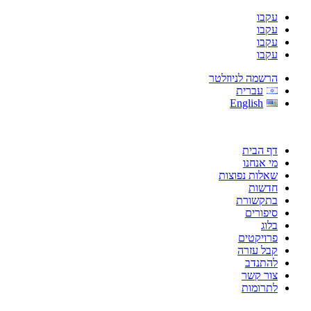
עקבו
עקבו
עקבו
עקבו
הרשמה לניוזלטר
עברית
English
דף הבית
מי אנחנו
שאלות נפוצות
חדשות
בתקשורת
סיפורים
בלוג
פרויקטים
קבל עזרה
להתנדב
צור קשר
לתרומות