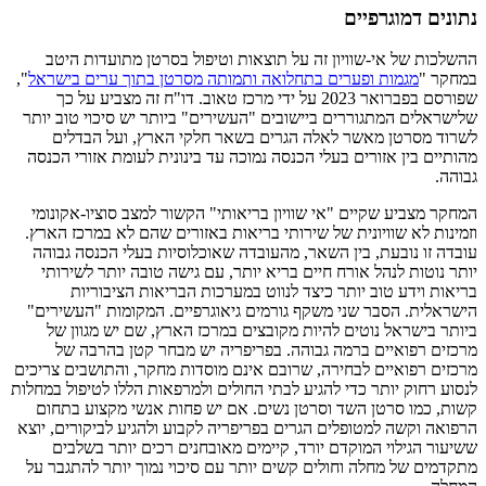
נתונים דמוגרפיים
ההשלכות של אי-שוויון זה על תוצאות וטיפול בסרטן מתועדות היטב
במחקר "
מגמות ופערים בתחלואה ותמותה מסרטן בתוך ערים בישראל
",
שפורסם בפברואר 2023 על ידי מרכז טאוב. דו"ח זה מצביע על כך
שלישראלים המתגוררים ביישובים "העשירים" ביותר יש סיכוי טוב יותר
לשרוד מסרטן מאשר לאלה הגרים בשאר חלקי הארץ, ועל הבדלים
מהותיים בין אזורים בעלי הכנסה נמוכה עד בינונית לעומת אזורי הכנסה
גבוהה.
המחקר מצביע שקיים "אי שוויון בריאותי" הקשור למצב סוציו-אקונומי
וזמינות לא שוויונית של שירותי בריאות באזורים שהם לא במרכז הארץ.
עובדה זו נובעת, בין השאר, מהעובדה שאוכלוסיות בעלי הכנסה גבוהה
יותר נוטות לנהל אורח חיים בריא יותר, עם גישה טובה יותר לשירותי
בריאות וידע טוב יותר כיצד לנווט במערכות הבריאות הציבוריות
הישראלית. הסבר שני משקף גורמים גיאוגרפיים. המקומות "העשירים"
ביותר בישראל נוטים להיות מקובצים במרכז הארץ, שם יש מגוון של
מרכזים רפואיים ברמה גבוהה. בפריפריה יש מבחר קטן בהרבה של
מרכזים רפואיים לבחירה, שרובם אינם מוסדות מחקר, והתושבים צריכים
לנסוע רחוק יותר כדי להגיע לבתי החולים ולמרפאות הללו לטיפול במחלות
קשות, כמו סרטן השד וסרטן נשים. אם יש פחות אנשי מקצוע בתחום
הרפואה וקשה למטופלים הגרים בפריפריה לקבוע ולהגיע לביקורים, יוצא
ששיעור הגילוי המוקדם יורד, קיימים מאובחנים רכים יותר בשלבים
מתקדמים של מחלה וחולים קשים יותר עם סיכוי נמוך יותר להתגבר על