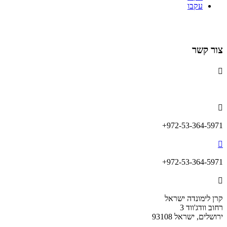
עקבו
הרשמה לניוזלטר
צור קשר

info@lemonadefund.org

972-53-364-5971+

972-53-364-5971+

קרן לימונדה ישראל
רחוב וודג'ווד 3
ירושלים, ישראל 93108