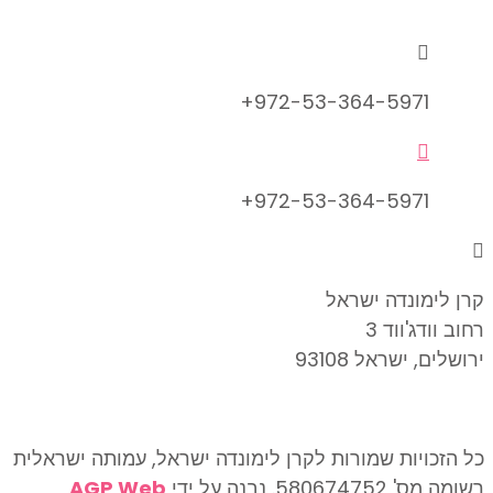
info@lemonadefund.org

972-53-364-5971+

972-53-364-5971+

קרן לימונדה ישראל
רחוב וודג'ווד 3
ירושלים, ישראל 93108
כל הזכויות שמורות לקרן לימונדה ישראל, עמותה ישראלית
רשומה מס' 580674752. נבנה על ידי
AGP Web