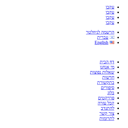
עקבו
עקבו
עקבו
עקבו
הרשמה לניוזלטר
עברית
English
דף הבית
מי אנחנו
שאלות נפוצות
חדשות
בתקשורת
סיפורים
בלוג
פרויקטים
קבל עזרה
להתנדב
צור קשר
לתרומות