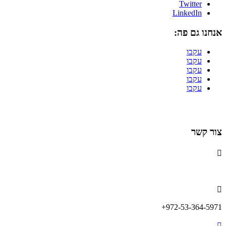
Twitter
LinkedIn
אנחנו גם פה:
עקבו
עקבו
עקבו
עקבו
עקבו
הרשמה לניוזלטר
צור קשר

info@lemonadefund.org

972-53-364-5971+
