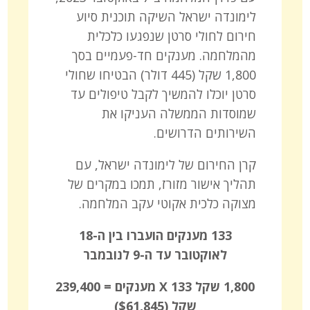
לימונדה ישראל השיקה תוכנית סיוע
חירום לחולי סרטן שנפגעו כלכלית
מהמלחמה. מענקים חד-פעמיים בסך
1,800 שקל (445 דולר) הבטיחו שחולי
סרטן יוכלו להמשיך לקבל טיפולים עד
שמוסדות הממשלה העניקו את
השירותים הדרושים.
קרן החירום של לימונדה ישראל, עם
תהליך אישור מזורז, תמכו במקרים של
מצוקה כלכית אקוטי עקב המלחמה.
133 מענקים הועברו בין ה-18
לאוקטובר עד ה-9 לנובמבר
1,800 שקל X 133 מענקים = 239,400
שקל ($61,845)