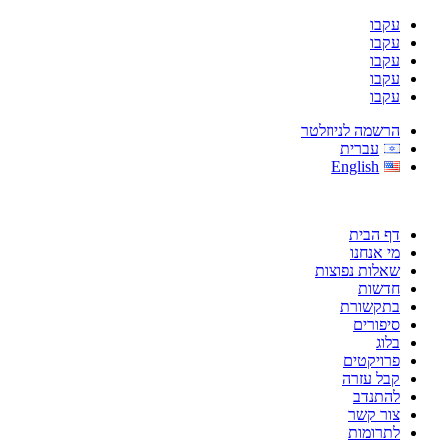
עקבו
עקבו
עקבו
עקבו
עקבו
הרשמה לניוזלטר
עברית
English
דף הבית
מי אנחנו
שאלות נפוצות
חדשות
בתקשורת
סיפורים
בלוג
פרויקטים
קבל עזרה
להתנדב
צור קשר
לתרומות