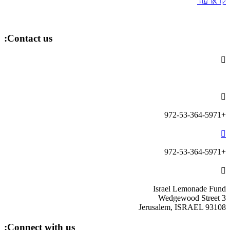
קראו עוד
Contact us:

info@lemonadefund.org

+972-53-364-5971

+972-53-364-5971

Israel Lemonade Fund
3 Wedgewood Street
Jerusalem, ISRAEL 93108
Connect with us: