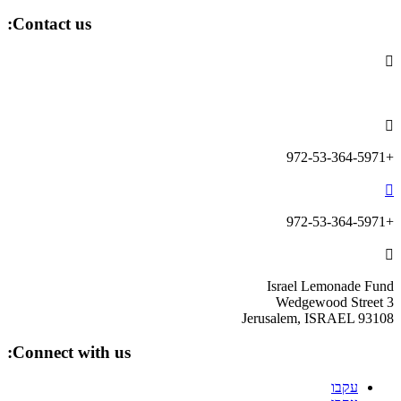
Contact us:

info@lemonadefund.org

+972-53-364-5971

+972-53-364-5971

Israel Lemonade Fund
3 Wedgewood Street
Jerusalem, ISRAEL 93108
Connect with us:
עקבו