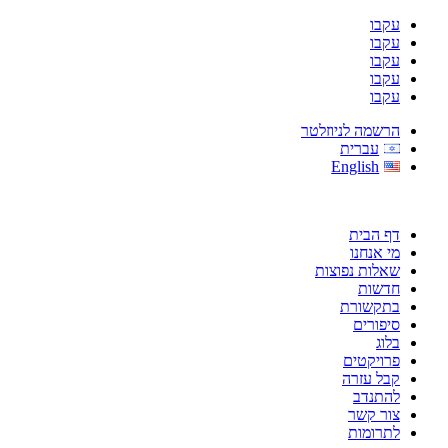
עקבו
עקבו
עקבו
עקבו
עקבו
הרשמה לניוזלטר
עברית
English
דף הבית
מי אנחנו
שאלות נפוצות
חדשות
בתקשורת
סיפורים
בלוג
פרויקטים
קבל עזרה
להתנדב
צור קשר
לתרומות