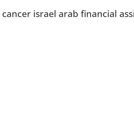
 cancer israel arab financial a
טן יוכלו להמשיך לקבל טיפולים עד...