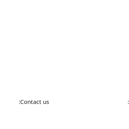
The Central Bureau of Statistics (CBS) להעצים א
ותת לימונדה ישראל למתן תמיכה כלכלית ייעודית למטופלות החולות בסרטן 
 מדינת ישראל. המענק הייעודית זן היא תוספת למענק...
Contact us:
info@lemonadefund.org