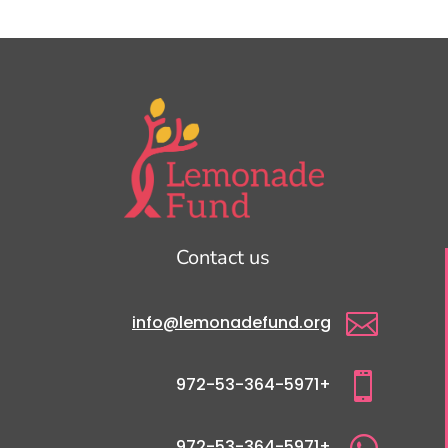
Contact us

info@lemonadefund.org

+972-53-364-5971

+972-53-364-5971