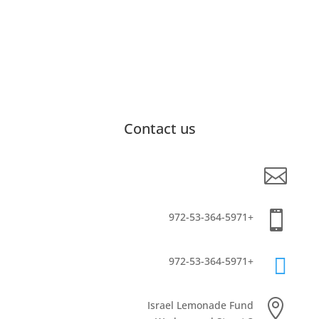
Contact us

info@lemonadefund.org

+972-53-364-5971

+972-53-364-5971

Israel Lemonade Fund