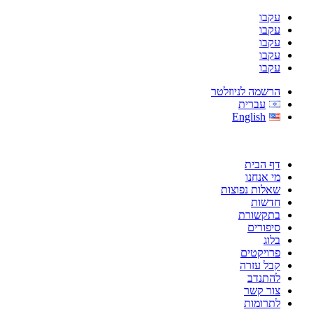
עקבו
עקבו
עקבו
עקבו
עקבו
הרשמה לניוזלטר
עברית
English
דף הבית
מי אנחנו
שאלות נפוצות
חדשות
בתקשורת
סיפורים
בלוג
פרויקטים
קבל עזרה
להתנדב
צור קשר
לתרומות