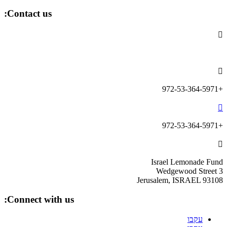
Contact us:

info@lemonadefund.org

+972-53-364-5971

+972-53-364-5971

Israel Lemonade Fund
3 Wedgewood Street
Jerusalem, ISRAEL 93108
Connect with us:
עקבו