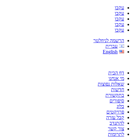
עקבו
עקבו
עקבו
עקבו
עקבו
הרשמה לניוזלטר
עברית
English
דף הבית
מי אנחנו
שאלות נפוצות
חדשות
בתקשורת
סיפורים
בלוג
פרויקטים
קבל עזרה
להתנדב
צור קשר
לתרומות