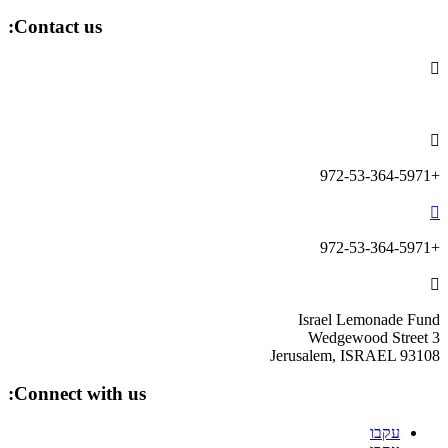
Contact us:

info@lemonadefund.org

+972-53-364-5971

+972-53-364-5971

Israel Lemonade Fund
3 Wedgewood Street
Jerusalem, ISRAEL 93108
Connect with us:
עקבו