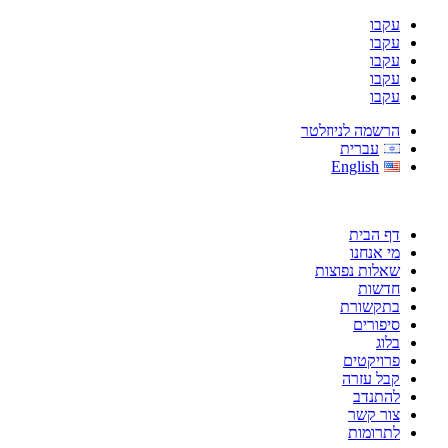
עקבו
עקבו
עקבו
עקבו
עקבו
הרשמה לניוזלטר
עברית
English
דף הבית
מי אנחנו
שאלות נפוצות
חדשות
בתקשורת
סיפורים
בלוג
פרויקטים
קבל עזרה
להתנדב
צור קשר
לתרומות