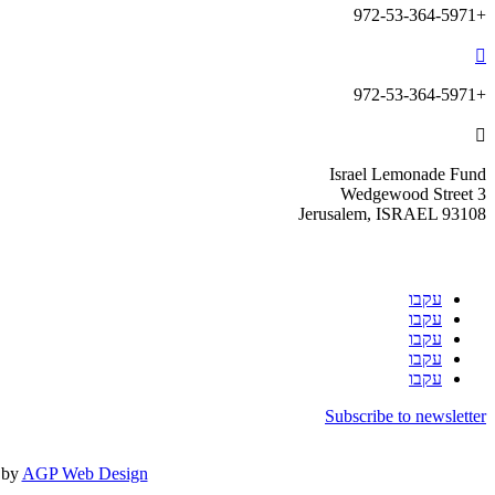
+972-53-364-5971

+972-53-364-5971

Israel Lemonade Fund
3 Wedgewood Street
Jerusalem, ISRAEL 93108
עקבו
עקבו
עקבו
עקבו
עקבו
Subscribe to newsletter
t by
AGP Web Design.