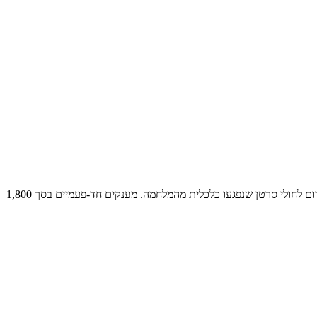
להבטיח טיפול אונקולוגי רציף לחולים במצוקה כלכלית עקב המלחמה עם פרוץ המלחמה ב-7 באוקטובר 2023, לימונדה ישראל השיקה תוכנית סיוע חירום לחולי סרטן שנפגעו כלכלית מהמלחמה. מענקים חד-פעמיים בסך 1,800