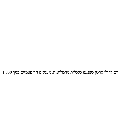
להבטיח טיפול אונקולוגי רציף לחולים במצוקה כלכלית עקב המלחמה עם פרוץ המלחמה ב-7 באוקטובר 2023, לימונדה ישראל השיקה תוכנית סיוע חירום לחולי סרטן שנפגעו כלכלית מהמלחמה. מענקים חד-פעמיים בסך 1,800