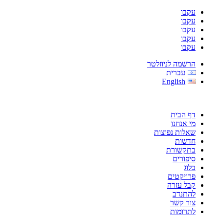
עקבו
עקבו
עקבו
עקבו
עקבו
הרשמה לניוזלטר
עברית
English
דף הבית
מי אנחנו
שאלות נפוצות
חדשות
בתקשורת
סיפורים
בלוג
פרויקטים
קבל עזרה
להתנדב
צור קשר
לתרומות