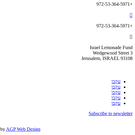
+972-53-364-5971

+972-53-364-5971

Israel Lemonade Fund
3 Wedgewood Street
Jerusalem, ISRAEL 93108
עקבו
עקבו
עקבו
עקבו
עקבו
Subscribe to newsletter
t by
AGP Web Design.